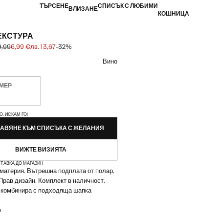
ТЪРСЕНЕ
СПИСЪК С ЛЮБИМИ
ВЛИЗАНЕ
КОШНИЦА
ЕКСТУРА
9,99
6,99 €
лв. 13,67
-32%
първоначална цена [10,22 € лв. 19,99]
[6,99 € лв. 13,67]
ят
Вино
ЗМЕР
чно. Искам го!
ЙКИ!
О. ИСКАМ ГО!
АВЯНЕ КЪМ СПИСЪКА С ЖЕЛАНИЯ
ВИЖТЕ ВИЗИЯТА
ТАВКА ДО МАГАЗИН
материя. Вътрешна подплата от полар.
 Прав дизайн. Комплект в наличност.
е комбинира с подходяща шапка
m