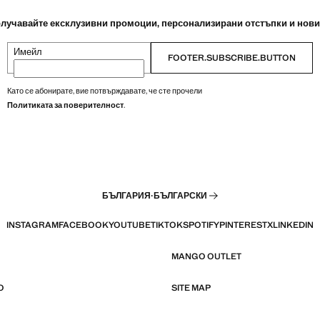
лучавайте ексклузивни промоции, персонализирани отстъпки и нов
Имейл
FOOTER.SUBSCRIBE.BUTTON
Като се абонирате, вие потвърждавате, че сте прочели
Политиката за поверителност
.
БЪЛГАРИЯ
·
БЪЛГАРСКИ
INSTAGRAM
FACEBOOK
YOUTUBE
TIKTOK
SPOTIFY
PINTEREST
X
LINKEDIN
MANGO OUTLET
O
SITE MAP