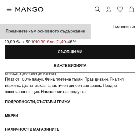
Изберете цвят
Тъмносиньо
Преминете към основното съдържание
ПЛЕТЕНА ЖИЛЕТКА С ЦИП
19,99 €
лв. 39,10
10,99 €
лв. 21,49
-45%
Задраскана първоначална цена [19,99 € лв. 39,10]
Текуща цена [10,99 € лв. 21,49]
СЪОБЩИ МИ
ВИЖТЕ ВИЗИЯТА
БЕЗПЛАТНА ДОСТАВКА ДО МАГАЗИН
Плат от 100% памук. Фина плетена тъкан. Прав дизайн. Яка тип
перкинс. Дълъг ръкав. Еластичен рипсен завършек. Предно
закопчаване с цип. Намаление на продукта
ПОДРОБНОСТИ, СЪСТАВ И ГРИЖА
МЕРКИ
НАЛИЧНОСТ В МАГАЗИНИТЕ