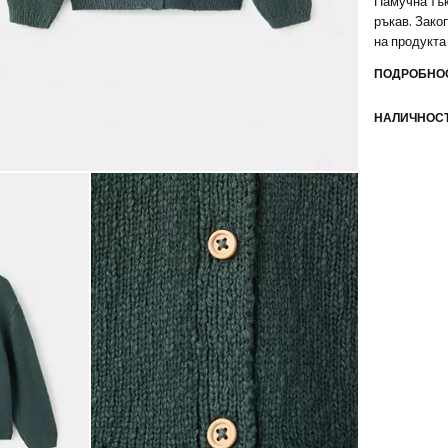
Памучна тък
ръкав. Зако
на продукта
ПОДРОБНОС
НАЛИЧНОСТ