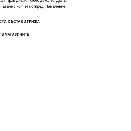
ан. Прав дизайн. Обло деколте. Дълъг
пчаване с копчета отпред. Намаление
ТИ, СЪСТАВ И ГРИЖА
 В МАГАЗИНИТЕ