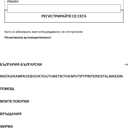
Имейл
РЕГИСТРИРАЙТЕ СЕ СЕГА
Като се абонирате, вие потвърждавате, че сте прочели
Политиката за поверителност
.
БЪЛГАРИЯ
·
БЪЛГАРСКИ
INSTAGRAM
FACEBOOK
YOUTUBE
TIKTOK
SPOTIFY
PINTEREST
X
LINKEDIN
ПОМОЩ
МОИТЕ ПОКУПКИ
ВРЪЩАНИЯ
ФИРМА