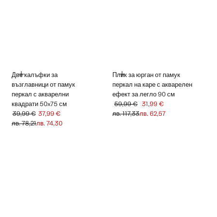
ДОБАВЯНЕ
ДОБАВЯНЕ
Две калъфки за
Плик за юрган от памук
възглавници от памук
перкал на каре с акварелен
перкал с акварелни
ефект за легло 90 см
квадрати 50x75 см
59,99 €
31,99 €
Задраскана първоначална цена [59,9
Текуща цена [31,99 € лв. 62,57]
39,99 €
37,99 €
лв. 117,33
лв. 62,57
Задраскана първоначална цена [39,99 € лв. 78,21]
Текуща цена [37,99 € лв. 74,30]
лв. 78,21
лв. 74,30