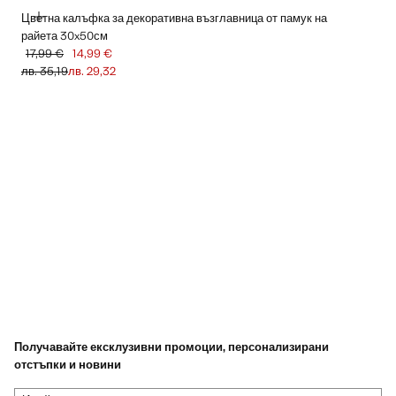
ДОБАВЯНЕ
Цветна калъфка за декоративна възглавница от памук на
райета 30x50см
17,99 €
14,99 €
Задраскана първоначална цена [17,99 € лв. 35,19]
Текуща цена [14,99 € лв. 29,32]
лв. 35,19
лв. 29,32
Получавайте ексклузивни промоции, персонализирани
отстъпки и новини