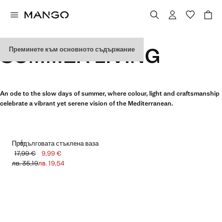
SUMMER LIVING
Преминете към основното съдържание
An ode to the slow days of summer, where colour, light and craftsmanship
celebrate a vibrant yet serene vision of the Mediterranean.
ДОБАВЯНЕ
Продълговата стъклена ваза
17,99 €
9,99 €
Задраскана първоначална цена [17,99 € лв. 35,19]
Текуща цена [9,99 € лв. 19,54]
лв. 35,19
лв. 19,54