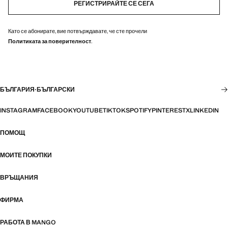
РЕГИСТРИРАЙТЕ СЕ СЕГА
Като се абонирате, вие потвърждавате, че сте прочели
Политиката за поверителност
.
БЪЛГАРИЯ
·
БЪЛГАРСКИ
INSTAGRAM
FACEBOOK
YOUTUBE
TIKTOK
SPOTIFY
PINTEREST
X
LINKEDIN
ПОМОЩ
МОИТЕ ПОКУПКИ
ВРЪЩАНИЯ
ФИРМА
РАБОТА В MANGO