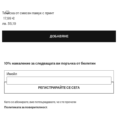
ТЕНИСКА ОТ СМЕСЕН ПАМУК С ПРИНТ
Тениска от смесен памук с принт
17,99 €
Текуща цена [17,99 € лв. 35,19]
лв. 35,19
ДОБАВЯНЕ
10% намаление за следващата ви поръчка от бюлетин
Имейл
РЕГИСТРИРАЙТЕ СЕ СЕГА
Като се абонирате, вие потвърждавате, че сте прочели
Политиката за поверителност
.