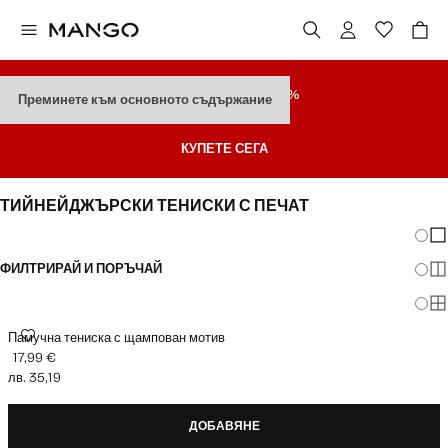
РАЗПРОДАЖБА
ДО 70%
Преминете към основното съдържание
Последни Намаления
КУПЕТЕ СЕГА
ТИЙНЕЙДЖЪРСКИ ТЕНИСКИ С ПЕЧАТ
Промя
По
ФИЛТРИРАЙ И ПОРЪЧАЙ
По
По
ПАМУЧНА ТЕНИСКА С ЩАМПОВАН МОТИВ
Памучна тениска с щампован мотив
17,99 €
Текуща цена [17,99 € лв. 35,19]
лв. 35,19
ДОБАВЯНЕ