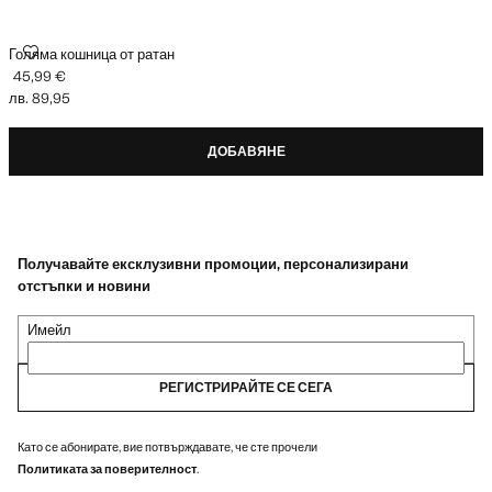
ГОЛЯМА КОШНИЦА ОТ РАТАН
Голяма кошница от ратан
45,99 €
Текуща цена [45,99 € лв. 89,95]
лв. 89,95
ДОБАВЯНЕ
Получавайте ексклузивни промоции, персонализирани
отстъпки и новини
Имейл
РЕГИСТРИРАЙТЕ СЕ СЕГА
Като се абонирате, вие потвърждавате, че сте прочели
Политиката за поверителност
.