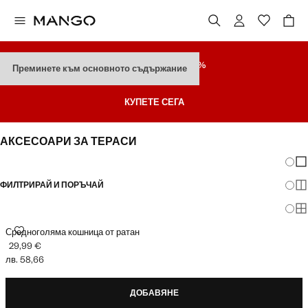
РАЗПРОДАЖБА
ДО 70%
Преминете към основното съдържание
Последни Намаления
КУПЕТЕ СЕГА
АКСЕСОАРИ ЗА ТЕРАСИ
Промя
По
ФИЛТРИРАЙ И ПОРЪЧАЙ
По
По
СРЕДНОГОЛЯМА КОШНИЦА ОТ РАТАН
Средноголяма кошница от ратан
29,99 €
Текуща цена [29,99 € лв. 58,66]
лв. 58,66
ДОБАВЯНЕ