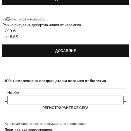
РЪЧНО РИСУВАНА ДЕСЕРТНА ЧИНИЯ ОТ КЕРАМИКА
NEW NOW - MADE IN PORTUGAL
Ръчно рисувана десертна чиния от керамика
7,99 €
Текуща цена [7,99 € лв. 15,63]
лв. 15,63
ДОБАВЯНЕ
10% намаление за следващата ви поръчка от бюлетин
Имейл
РЕГИСТРИРАЙТЕ СЕ СЕГА
Като се абонирате, вие потвърждавате, че сте прочели
Политиката за поверителност
.