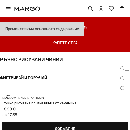
РАЗПРОДАЖБА
ДО 70%
Преминете към основното съдържание
Последни Намаления
КУПЕТЕ СЕГА
РЪЧНО РИСУВАНИ ЧИНИИ
Промя
По
ФИЛТРИРАЙ И ПОРЪЧАЙ
По
По
РЪЧНО РИСУВАНА ПЛИТКА ЧИНИЯ ОТ КАМЕНИНА
NEW NOW - MADE IN PORTUGAL
Ръчно рисувана плитка чиния от каменина
8,99 €
Текуща цена [8,99 € лв. 17,58]
лв. 17,58
ДОБАВЯНЕ