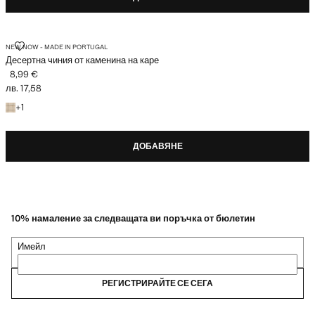
ДЕСЕРТНА ЧИНИЯ ОТ КАМЕНИНА НА КАРЕ
NEW NOW - MADE IN PORTUGAL
Десертна чиния от каменина на каре
8,99 €
Текуща цена [8,99 € лв. 17,58]
лв. 17,58
+ 1 цвят
+
1
ДОБАВЯНЕ
10% намаление за следващата ви поръчка от бюлетин
Имейл
РЕГИСТРИРАЙТЕ СЕ СЕГА