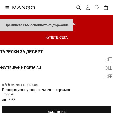
РАЗПРОДАЖБА
ДО 70%
Преминете към основното съдържание
Последни Намаления
КУПЕТЕ СЕГА
ТАРЕЛКИ ЗА ДЕСЕРТ
Промя
По
ФИЛТРИРАЙ И ПОРЪЧАЙ
По
По
РЪЧНО РИСУВАНА ДЕСЕРТНА ЧИНИЯ ОТ КЕРАМИКА
NEW NOW - MADE IN PORTUGAL
Ръчно рисувана десертна чиния от керамика
7,99 €
Текуща цена [7,99 € лв. 15,63]
лв. 15,63
ДОБАВЯНЕ