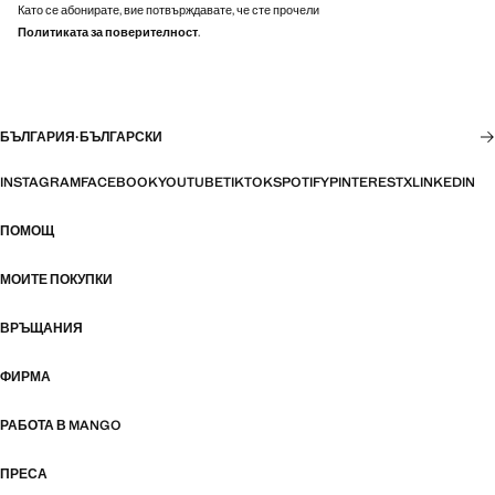
Като се абонирате, вие потвърждавате, че сте прочели
Политиката за поверителност
.
БЪЛГАРИЯ
·
БЪЛГАРСКИ
INSTAGRAM
FACEBOOK
YOUTUBE
TIKTOK
SPOTIFY
PINTEREST
X
LINKEDIN
ПОМОЩ
МОИТЕ ПОКУПКИ
ВРЪЩАНИЯ
ФИРМА
РАБОТА В MANGO
ПРЕСА