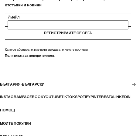
отстъпки и новини
Имейл
РЕГИСТРИРАЙТЕ СЕ СЕГА
Като се абонирате, вие потвърждавате, че сте прочели
Политиката за поверителност
.
БЪЛГАРИЯ
·
БЪЛГАРСКИ
INSTAGRAM
FACEBOOK
YOUTUBE
TIKTOK
SPOTIFY
PINTEREST
X
LINKEDIN
ПОМОЩ
МОИТЕ ПОКУПКИ