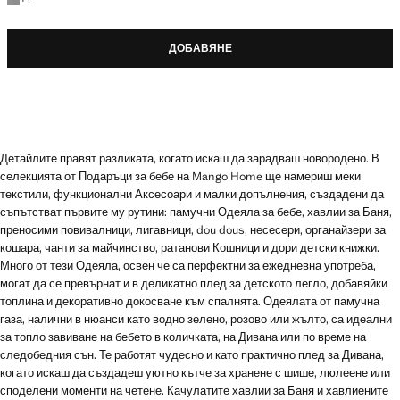
ДОБАВЯНЕ
Детайлите правят разликата, когато искаш да зарадваш новородено. В
селекцията от Подаръци за бебе на Mango Home ще намериш меки
текстили, функционални Аксесоари и малки допълнения, създадени да
съпътстват първите му рутини: памучни Одеяла за бебе, хавлии за Баня,
преносими повивалници, лигавници, dou dous, несесери, органайзери за
кошара, чанти за майчинство, ратанови Кошници и дори детски книжки.
Много от тези Одеяла, освен че са перфектни за ежедневна употреба,
могат да се превърнат и в деликатно плед за детското легло, добавяйки
топлина и декоративно докосване към спалнята. Одеялата от памучна
газа, налични в нюанси като водно зелено, розово или жълто, са идеални
за топло завиване на бебето в количката, на Дивана или по време на
следобедния сън. Те работят чудесно и като практично плед за Дивана,
когато искаш да създадеш уютно кътче за хранене с шише, люлеене или
споделени моменти на четене. Качулатите хавлии за Баня и хавлиените