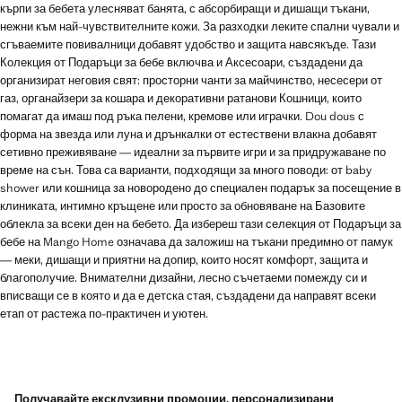
кърпи за бебета улесняват банята, с абсорбиращи и дишащи тъкани,
нежни към най-чувствителните кожи. За разходки леките спални чували и
сгъваемите повивалници добавят удобство и защита навсякъде. Тази
Колекция от Подаръци за бебе включва и Аксесоари, създадени да
организират неговия свят: просторни чанти за майчинство, несесери от
газ, органайзери за кошара и декоративни ратанови Кошници, които
помагат да имаш под ръка пелени, кремове или играчки. Dou dous с
форма на звезда или луна и дрънкалки от естествени влакна добавят
сетивно преживяване — идеални за първите игри и за придружаване по
време на сън. Това са варианти, подходящи за много поводи: от baby
shower или кошница за новородено до специален подарък за посещение в
клиниката, интимно кръщене или просто за обновяване на Базовите
облекла за всеки ден на бебето. Да избереш тази селекция от Подаръци за
бебе на Mango Home означава да заложиш на тъкани предимно от памук
— меки, дишащи и приятни на допир, които носят комфорт, защита и
благополучие. Внимателни дизайни, лесно съчетаеми помежду си и
вписващи се в която и да е детска стая, създадени да направят всеки
етап от растежа по-практичен и уютен.
Получавайте ексклузивни промоции, персонализирани