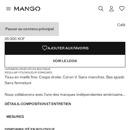
Choisissez une couleur
Café
Passer au contenu principal
GILET MAILLE COL V
25 000 XOF
Prix actuel [25 000 XOF ]
AJOUTER AUX FAVORIS
VOIR LE LOOK
LIVRAISON GRATUITE EN BOUTIQUE
REGULAR FIT
LONGUEUR STANDARD
Tissu en maille fine. Coupe droite. Col en V. Sans manches. Bas ajusté.
Sans fermeture
Nous collaborons avec l’une des marques indépendantes américaines
les plus singulières pour donner vie à une collection estivale à l’énergie
DÉTAILS, COMPOSITION ET ENTRETIEN
audacieuse, où praticité et esthétique coexistent en parfait équilibre.
ECKHAUS LATTA x MANGO présente des silhouettes légères,
MESURES
marquées par le layering et une approche conceptuelle, qui célèbrent
l’expression personnelle aussi bien au quotidien en milieu urbain que
lors d’occasions plus spéciales
DISPONIBILITÉ EN BOUTIQUE