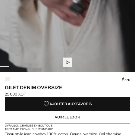
Choisissez une couleur
Écru
GILET DENIM OVERSIZE
25 000 XOF
Prix actuel [25 000 XOF ]
AJOUTER AUX FAVORIS
VOIR LE LOOK
LIVRAISON GRATUITE EN BOUTIQUE
TRÈS AMPLE
LONGUEUR STANDARD
Tissu style jean cowboy 100% coton. Coupe oversize. Col chemise.