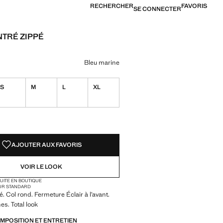
RECHERCHER
FAVORIS
SE CONNECTER
NTRÉ ZIPPÉ
[22 000 XOF ]
ne couleur
u marine sélectionnée
ur Sable
Bleu marine
S
M
L
XL
TÉS !
LE. JE LE VEUX !
AJOUTER AUX FAVORIS
VOIR LE LOOK
TUITE EN BOUTIQUE
UR STANDARD
. Col rond. Fermeture Éclair à l’avant.
s. Total look
OMPOSITION ET ENTRETIEN