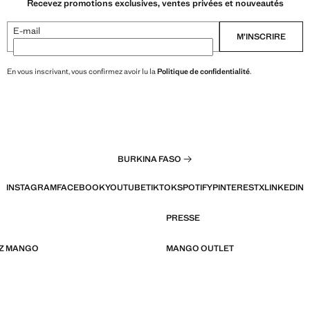
Recevez promotions exclusives, ventes privées et nouveautés
E-mail
M’INSCRIRE
En vous inscrivant, vous confirmez avoir lu la
Politique de confidentialité
.
BURKINA FASO
INSTAGRAM
FACEBOOK
YOUTUBE
TIKTOK
SPOTIFY
PINTEREST
X
LINKEDIN
PRESSE
EZ MANGO
MANGO OUTLET