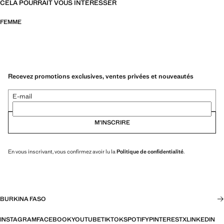
CELA POURRAIT VOUS INTÉRESSER
FEMME
Recevez promotions exclusives, ventes privées et nouveautés
E-mail
M’INSCRIRE
En vous inscrivant, vous confirmez avoir lu la
Politique de confidentialité
.
BURKINA FASO
INSTAGRAM
FACEBOOK
YOUTUBE
TIKTOK
SPOTIFY
PINTEREST
X
LINKEDIN