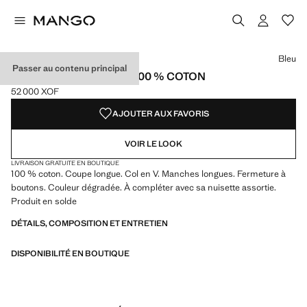
Choisissez une couleur
Couleur Jaune pastel
Couleur Lilas
Couleur Bleu sélectionnée
Bleu
Passer au contenu principal
CARDIGAN DÉGRADÉ 100 % COTON
52 000 XOF
Prix actuel [52 000 XOF ]
AJOUTER AUX FAVORIS
VOIR LE LOOK
LIVRAISON GRATUITE EN BOUTIQUE
100 % coton. Coupe longue. Col en V. Manches longues. Fermeture à
boutons. Couleur dégradée. À compléter avec sa nuisette assortie.
Produit en solde
DÉTAILS, COMPOSITION ET ENTRETIEN
DISPONIBILITÉ EN BOUTIQUE