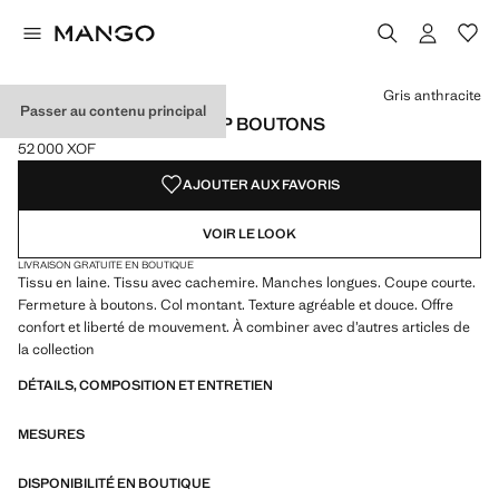
Choisissez une couleur
Couleur Gris anthracite sélectionnée
Gris anthracite
Passer au contenu principal
CARDIGAN LAINE CROP BOUTONS
52 000 XOF
Prix actuel [52 000 XOF ]
AJOUTER AUX FAVORIS
VOIR LE LOOK
LIVRAISON GRATUITE EN BOUTIQUE
Tissu en laine. Tissu avec cachemire. Manches longues. Coupe courte.
Fermeture à boutons. Col montant. Texture agréable et douce. Offre
confort et liberté de mouvement. À combiner avec d’autres articles de
la collection
DÉTAILS, COMPOSITION ET ENTRETIEN
MESURES
DISPONIBILITÉ EN BOUTIQUE