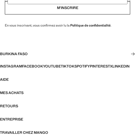
M’INSCRIRE
En vous inscrivant, vous confirmez avoir lu la
Politique de confidentialité
.
BURKINA FASO
INSTAGRAM
FACEBOOK
YOUTUBE
TIKTOK
SPOTIFY
PINTEREST
X
LINKEDIN
AIDE
MES ACHATS
RETOURS
ENTREPRISE
TRAVAILLER CHEZ MANGO