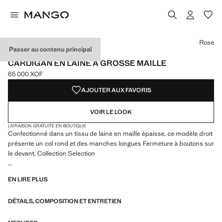
Choisissez une couleur
Couleur Rose sélectionnée
Couleur Chocolat
Rose
Passer au contenu principal
SELECTION
CARDIGAN EN LAINE À GROSSE MAILLE
65 000 XOF
Prix actuel [65 000 XOF ]
AJOUTER AUX FAVORIS
VOIR LE LOOK
LIVRAISON GRATUITE EN BOUTIQUE
Confectionné dans un tissu de laine en maille épaisse, ce modèle droit
présente un col rond et des manches longues Fermeture à boutons sur
le devant. Collection Selection
Une sélection de vêtements raffinés, confectionnés dans des tissus de
EN LIRE PLUS
qualité, pour constituer une garde-robe féminine et contemporaine
pour les grandes occasions
DÉTAILS, COMPOSITION ET ENTRETIEN