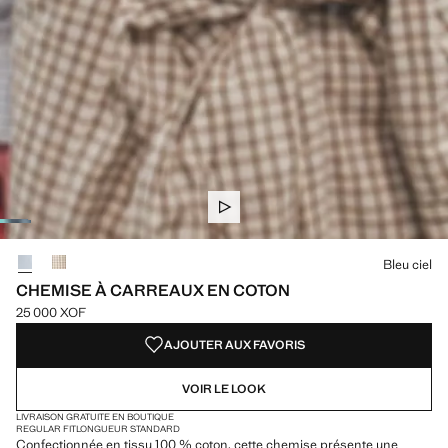
Choisissez une couleur
Bleu ciel
CHEMISE À CARREAUX EN COTON
25 000 XOF
Prix actuel [25 000 XOF ]
AJOUTER AUX FAVORIS
VOIR LE LOOK
LIVRAISON GRATUITE EN BOUTIQUE
REGULAR FIT
LONGUEUR STANDARD
Confectionnée en tissu 100 % coton, cette chemise présente une