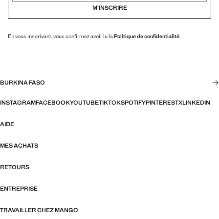
M’INSCRIRE
En vous inscrivant, vous confirmez avoir lu la
Politique de confidentialité
.
BURKINA FASO
INSTAGRAM
FACEBOOK
YOUTUBE
TIKTOK
SPOTIFY
PINTEREST
X
LINKEDIN
AIDE
MES ACHATS
RETOURS
ENTREPRISE
TRAVAILLER CHEZ MANGO