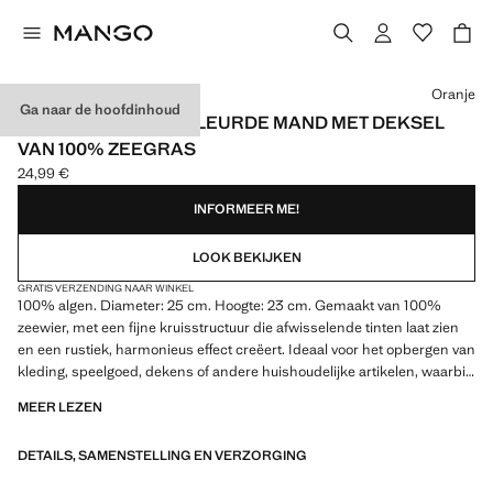
Kies een kleur
Oranje
Ga naar de hoofdinhoud
MIDDELGROTE, GEKLEURDE MAND MET DEKSEL
VAN 100% ZEEGRAS
24,99 €
Huidige prijs [24,99 € ]
INFORMEER ME!
LOOK BEKIJKEN
GRATIS VERZENDING NAAR WINKEL
100% algen. Diameter: 25 cm. Hoogte: 23 cm. Gemaakt van 100%
zeewier, met een fijne kruisstructuur die afwisselende tinten laat zien
en een rustiek, harmonieus effect creëert. Ideaal voor het opbergen van
kleding, speelgoed, dekens of andere huishoudelijke artikelen, waarbij
stijl en functionaliteit worden gecombineerd. Verkrijgbaar in twee
MEER LEZEN
maten. Product in de uitverkoop
DETAILS, SAMENSTELLING EN VERZORGING