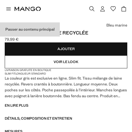
Choisissez une couleur
Bleu marine
Passer au contenu principal
MANTEAU LÉGER LAINE RECYCLÉE
79,99 €
Prix actuel [79,99 € ]
AJOUTER
VOIR LE LOOK
LIVRAISON GRATUITE EN BOUTIQUE
SLIM FIT
LONGUEUR STANDARD
La couleur gris est exclusive en ligne. Slim fit. Tissu mélange de laine
recyclée. Revers crantés à boutonnière. Longueur moyenne. Deux
poches sur les côtés. Poche passepoilée à l’intérieur. Manches longues
avec poignet à lanière boutonnée. Bas fendu au centre. Produit en
solde
EN LIRE PLUS
DÉTAILS, COMPOSITION ET ENTRETIEN
MESURES