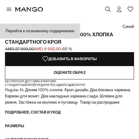
Выберите цвет
Цвет Черный деним
Выбранный цвет: Синий
Цвет Шоколадный
Синий
Перейти к основному содержанию
УКОРОЧЕННЫЕ ДЖИНСЫ ИЗ 100% ХЛОПКА
СТАНДАРТНОГО КРОЯ
AMD 27 900,00
AMD 9 900,00
-65 %
Начальная цена зачеркнута [AMD 27 900,00 ]
Текущая цена [AMD 9 900,00 ]
ДОБАВИТЬ В ФАВОРИТЫ
ОЦЕНИТЕ ОБРАЗ
БЕСПЛАТНАЯ ДОСТАВКА В МАГАЗИН
СТАНДАРТНЫЙ КРОЙ
СРЕДНЯЯ ПОСАДКА
ПО ЩИКОЛОТКУ
Regular fit. Деним 100% хлопок. Кроп-дизайн. Два боковых кармана.
Карман для монет. Два накладных кармана сзади. Шлёвки для
ремня. Застёжка на молнию и пуговицу. Товар на распродаже
ПОДРОБНЕЕ, СОСТАВ И УХОД
РАЗМЕРЫ