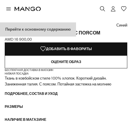
Выберите цвет
Выбранный цвет: Синий
Синий
Перейти к основному содержанию
ДЖИНСОВАЯ ЮБКА-ШОРТЫ С ПОЯСОМ
AMD 16 900,00
Текущая цена [AMD 16 900,00 ]
ДОБАВИТЬ В ФАВОРИТЫ
ОЦЕНИТЕ ОБРАЗ
БЕСПЛАТНАЯ ДОСТАВКА В МАГАЗИН
НИЗКАЯ ПОСАДКА
Ткань в ковбойском стиле 100% хлопок. Короткий дизайн.
Заниженная талия. С поясом. Потайная застежка на молнию
ПОДРОБНЕЕ, СОСТАВ И УХОД
РАЗМЕРЫ
НАЛИЧИЕ В МАГАЗИНЕ