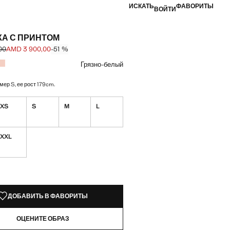
ИСКАТЬ
ФАВОРИТЫ
ВОЙТИ
КА С ПРИНТОМ
00
AMD 3 900,00
-51 %
ена зачеркнута [AMD 7 900,00 ]
а [AMD 3 900,00 ]
вет
Грязно-белый
мер S, ее рост 179cm.
XS
S
M
L
XXL
КЗЕМПЛЯРЫ!
ИИ. ХОЧУ!
ДОБАВИТЬ В ФАВОРИТЫ
ОЦЕНИТЕ ОБРАЗ