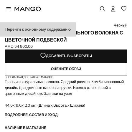
Выберите цвет
Выбранный цвет: Черный
Цвет Бежевый
Черный
Перейти к основному содержанию
СУМКА-КОРЗИНА ИЗ НАТУРАЛЬНОГО ВОЛОКНА С
ЦВЕТОЧНОЙ ПОДВЕСКОЙ
AMD 34 900,00
Текущая цена [AMD 34 900,00 ]
ДОБАВИТЬ В ФАВОРИТЫ
ОЦЕНИТЕ ОБРАЗ
БЕСПЛАТНАЯ ДОСТАВКА В МАГАЗИН
Ткань из натуральных волокон. Средний размер. Комбинированный
дизайн. Две длинные плечевые ручки. Брелок для ключей с
цветочным дизайном. Завязки на узел
44.0x19.0x12.0 cm (Длина x Высота x Ширина)
ПОДРОБНЕЕ, СОСТАВ И УХОД
НАЛИЧИЕ В МАГАЗИНЕ