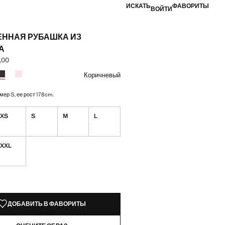
ИСКАТЬ
ФАВОРИТЫ
ВОЙТИ
ЕННАЯ РУБАШКА ИЗ
А
,00
а [AMD 14 900,00 ]
вет
й
Небесно-голубой
Выбранный цвет: Коричневый
Цвет Розовый
Коричневый
мер S, ее рост 178cm.
XS
S
M
L
XXL
КЗЕМПЛЯРЫ!
ИИ. ХОЧУ!
ДОБАВИТЬ В ФАВОРИТЫ