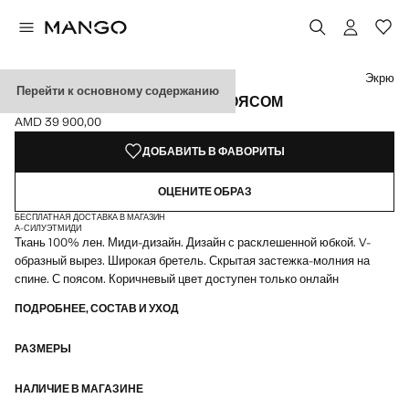
Выберите цвет
Выбранный цвет: Экрю
Цвет Шоколадный
Экрю
Перейти к основному содержанию
ЛЬНЯНОЕ ПЛАТЬЕ МИДИ С ПОЯСОМ
AMD 39 900,00
Текущая цена [AMD 39 900,00 ]
ДОБАВИТЬ В ФАВОРИТЫ
ОЦЕНИТЕ ОБРАЗ
БЕСПЛАТНАЯ ДОСТАВКА В МАГАЗИН
А-СИЛУЭТ
МИДИ
Ткань 100% лен. Миди-дизайн. Дизайн с расклешенной юбкой. V-
образный вырез. Широкая бретель. Скрытая застежка-молния на
спине. С поясом. Коричневый цвет доступен только онлайн
ПОДРОБНЕЕ, СОСТАВ И УХОД
РАЗМЕРЫ
НАЛИЧИЕ В МАГАЗИНЕ