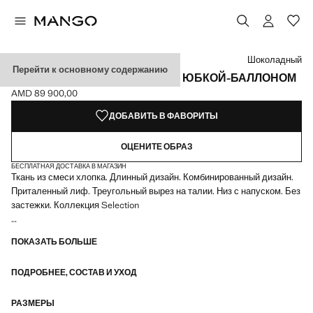
Выберите цвет
Выбранный цвет: Шоколадный
Шоколадный
Перейти к основному содержанию
ПОЛУПРОЗРАЧНОЕ ПЛАТЬЕ С ЮБКОЙ-БАЛЛОНОМ
AMD 89 900,00
Текущая цена [AMD 89 900,00 ]
ДОБАВИТЬ В ФАВОРИТЫ
ОЦЕНИТЕ ОБРАЗ
БЕСПЛАТНАЯ ДОСТАВКА В МАГАЗИН
Ткань из смеси хлопка. Длинный дизайн. Комбинированный дизайн.
Приталенный лиф. Треугольный вырез на талии. Низ с напуском. Без
застежки. Коллекция Selection
Подборка изысканной одежды из качественных тканей для создания
ПОКАЗАТЬ БОЛЬШЕ
женственного и современного гардероба для особых случаев
ПОДРОБНЕЕ, СОСТАВ И УХОД
РАЗМЕРЫ