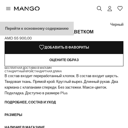
Выберите цвет
Выбранный цвет: Черный
Черный
Перейти к основному содержанию
КУРТКА ИЗ ТВИДА С МАКСИ-ЦВЕТКОМ
AMD 55 900,00
Текущая цена [AMD 55 900,00 ]
ДОБАВИТЬ В ФАВОРИТЫ
ОЦЕНИТЕ ОБРАЗ
БЕСПЛАТНАЯ ДОСТАВКА В МАГАЗИН
СТАНДАРТНЫЙ КРОЙ
СТАНДАРТНАЯ ДЛИНА
В состав входит переработанный хлопок. В состав входит шерсть.
Твидовая ткань. Прямой крой. Круглый вырез. Длинный рукав. Два
кармана с клапанами спереди. Без застежки. Макси-цветок.
Подкладка. Доступно в размере Plus
ПОДРОБНЕЕ, СОСТАВ И УХОД
РАЗМЕРЫ
НАЛИЧИЕ В МАГАЗИНЕ