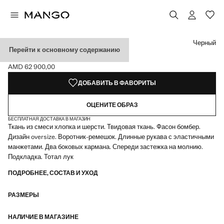
Выберите цвет
Выбранный цвет: Черный
Черный
Перейти к основному содержанию
КУРТКА-БОМБЕР ИЗ ТВИДА
AMD 62 900,00
Текущая цена [AMD 62 900,00 ]
ДОБАВИТЬ В ФАВОРИТЫ
ОЦЕНИТЕ ОБРАЗ
БЕСПЛАТНАЯ ДОСТАВКА В МАГАЗИН
Ткань из смеси хлопка и шерсти. Твидовая ткань. Фасон бомбер.
Дизайн oversize. Воротник-ремешок. Длинные рукава с эластичными
манжетами. Два боковых кармана. Спереди застежка на молнию.
Подкладка. Тотал лук
ПОДРОБНЕЕ, СОСТАВ И УХОД
РАЗМЕРЫ
НАЛИЧИЕ В МАГАЗИНЕ