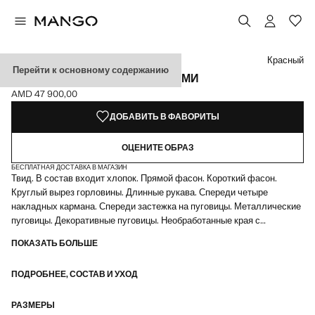
Выберите цвет
Цвет Черный
Цвет Экрю
Выбранный цвет: Красный
Красный
Перейти к основному содержанию
ЖАКЕТ ИЗ ТВИДА С КАРМАНАМИ
AMD 47 900,00
Текущая цена [AMD 47 900,00 ]
ДОБАВИТЬ В ФАВОРИТЫ
ОЦЕНИТЕ ОБРАЗ
БЕСПЛАТНАЯ ДОСТАВКА В МАГАЗИН
Твид. В состав входит хлопок. Прямой фасон. Короткий фасон.
Круглый вырез горловины. Длинные рукава. Спереди четыре
накладных кармана. Спереди застежка на пуговицы. Металлические
пуговицы. Декоративные пуговицы. Необработанные края с
торчащими нитками. Подкладка. Доступно в Plus. Коллекция для
ПОКАЗАТЬ БОЛЬШЕ
вечеринок и торжеств
ПОДРОБНЕЕ, СОСТАВ И УХОД
РАЗМЕРЫ