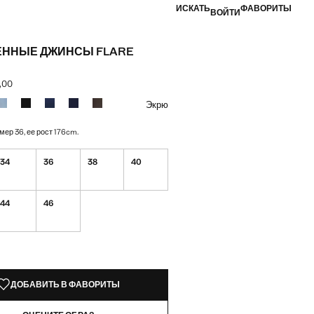
ИСКАТЬ
ФАВОРИТЫ
ВОЙТИ
ЕННЫЕ ДЖИНСЫ FLARE
,00
а [AMD 16 900,00 ]
вет
Экрю
мер 36, ее рост 176cm.
34
36
38
40
44
46
КЗЕМПЛЯРЫ!
ИИ. ХОЧУ!
ДОБАВИТЬ В ФАВОРИТЫ