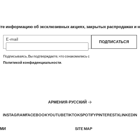
те информацию об эксклюзивных акциях, закрытых распродажах и 
E-mail
ПОДПИСАТЬСЯ
Подписываясь, Вы подтверждаете, что ознакомились с
Политикой конфиденциальности
.
АРМЕНИЯ
·
РУССКИЙ
INSTAGRAM
FACEBOOK
YOUTUBE
TIKTOK
SPOTIFY
PINTEREST
X
LINKEDIN
АМИ
SITE MAP