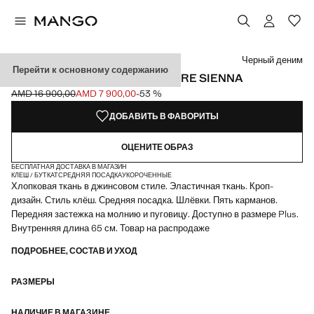
Выберите цвет
Цвет Белый
Цвет Экрю
Цвет Синий средний
Черный деним
Перейти к основному содержанию
УКОРОЧЕННЫЕ ДЖИНСЫ FLARE SIENNA
AMD 16 900,00
AMD 7 900,00
-53 %
Начальная цена зачеркнута [AMD 16 900,00 ]
Текущая цена [AMD 7 900,00 ]
ДОБАВИТЬ В ФАВОРИТЫ
ОЦЕНИТЕ ОБРАЗ
БЕСПЛАТНАЯ ДОСТАВКА В МАГАЗИН
КЛЕШ / БУТКАТ
СРЕДНЯЯ ПОСАДКА
УКОРОЧЕННЫЕ
Хлопковая ткань в джинсовом стиле. Эластичная ткань. Кроп-
дизайн. Стиль клёш. Средняя посадка. Шлёвки. Пять карманов.
Передняя застежка на молнию и пуговицу. Доступно в размере Plus.
Внутренняя длина 65 см. Товар на распродаже
ПОДРОБНЕЕ, СОСТАВ И УХОД
РАЗМЕРЫ
НАЛИЧИЕ В МАГАЗИНЕ