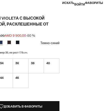
ИСКАТЬ
ФАВОРИТЫ
ВОЙТИ
 VIOLETА С ВЫСОКОЙ
ОЙ, РАСКЛЕШЕННЫЕ ОТ
,00
AMD 9 900,00
-50 %
ена зачеркнута [AMD 19 900,00 ]
а [AMD 9 900,00 ]
вет
й
Черный деним
Выбранный цвет: Темно-синий
Цвет Шоколадный
Цвет Синий
Темно-синий
мер 36, ее рост 178cm.
34
36
38
40
44
46
КЗЕМПЛЯРЫ!
ИИ. ХОЧУ!
ДОБАВИТЬ В ФАВОРИТЫ