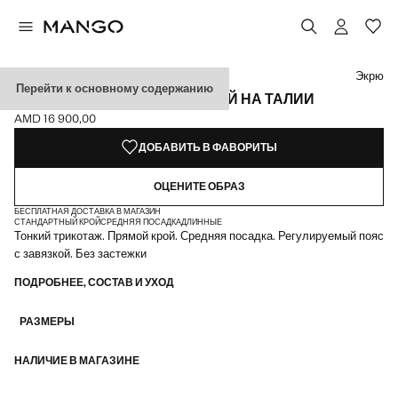
Выберите цвет
Экрю
Перейти к основному содержанию
ПРЯМЫЕ БРЮКИ С ПОСАДКОЙ НА ТАЛИИ
AMD 16 900,00
Текущая цена [AMD 16 900,00 ]
ДОБАВИТЬ В ФАВОРИТЫ
ОЦЕНИТЕ ОБРАЗ
БЕСПЛАТНАЯ ДОСТАВКА В МАГАЗИН
СТАНДАРТНЫЙ КРОЙ
СРЕДНЯЯ ПОСАДКА
ДЛИННЫЕ
Тонкий трикотаж. Прямой крой. Средняя посадка. Регулируемый пояс
с завязкой. Без застежки
ПОДРОБНЕЕ, СОСТАВ И УХОД
РАЗМЕРЫ
НАЛИЧИЕ В МАГАЗИНЕ