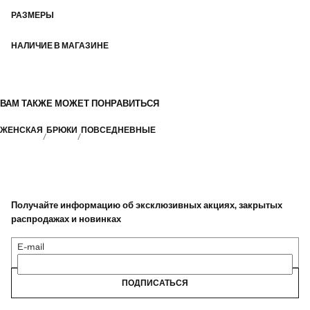
силуэты с акцентом на многослойность и концептуальный подход,
подчеркивающие индивидуальность и свободу самовыражения как
РАЗМЕРЫ
в повседневной жизни, так и в особых случаях
НАЛИЧИЕ В МАГАЗИНЕ
ВАМ ТАКЖЕ МОЖЕТ ПОНРАВИТЬСЯ
ЖЕНСКАЯ
БРЮКИ
ПОВСЕДНЕВНЫЕ
Получайте информацию об эксклюзивных акциях, закрытых
распродажах и новинках
E-mail
ПОДПИСАТЬСЯ