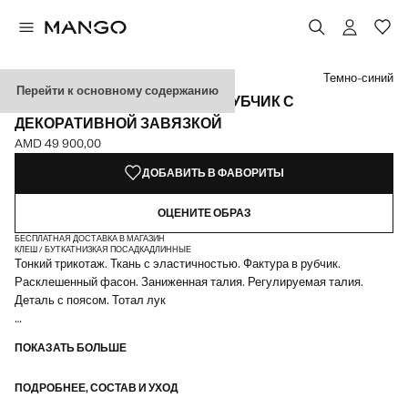
Выберите цвет
Выбранный цвет: Темно-синий
Темно-синий
Перейти к основному содержанию
РАСКЛЕШЕННЫЕ БРЮКИ В РУБЧИК С
ДЕКОРАТИВНОЙ ЗАВЯЗКОЙ
AMD 49 900,00
Текущая цена [AMD 49 900,00 ]
ДОБАВИТЬ В ФАВОРИТЫ
ОЦЕНИТЕ ОБРАЗ
БЕСПЛАТНАЯ ДОСТАВКА В МАГАЗИН
КЛЕШ / БУТКАТ
НИЗКАЯ ПОСАДКА
ДЛИННЫЕ
Тонкий трикотаж. Ткань с эластичностью. Фактура в рубчик.
Расклешенный фасон. Заниженная талия. Регулируемая талия.
Деталь с поясом. Тотал лук
Мы объединились с одним из самых самобытных независимых
ПОКАЗАТЬ БОЛЬШЕ
американских брендов, чтобы создать летнюю коллекцию,
наполненную яркой энергией, где практичность гармонично
ПОДРОБНЕЕ, СОСТАВ И УХОД
сочетается с эстетикой. ECKHAUS LATTA x MANGO — это легкие