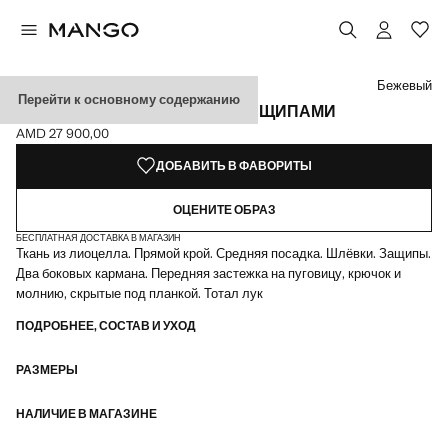
Выберите цвет
Выбранный цвет: Бежевый
Бежевый
Перейти к основному содержанию
БЕРМУДЫ ИЗ ЛИОЦЕЛЛА С ЗАЩИПАМИ
AMD 27 900,00
Текущая цена [AMD 27 900,00 ]
ДОБАВИТЬ В ФАВОРИТЫ
ОЦЕНИТЕ ОБРАЗ
БЕСПЛАТНАЯ ДОСТАВКА В МАГАЗИН
Ткань из лиоцелла. Прямой крой. Средняя посадка. Шлёвки. Защипы.
Два боковых кармана. Передняя застежка на пуговицу, крючок и
молнию, скрытые под планкой. Тотал лук
ПОДРОБНЕЕ, СОСТАВ И УХОД
РАЗМЕРЫ
НАЛИЧИЕ В МАГАЗИНЕ