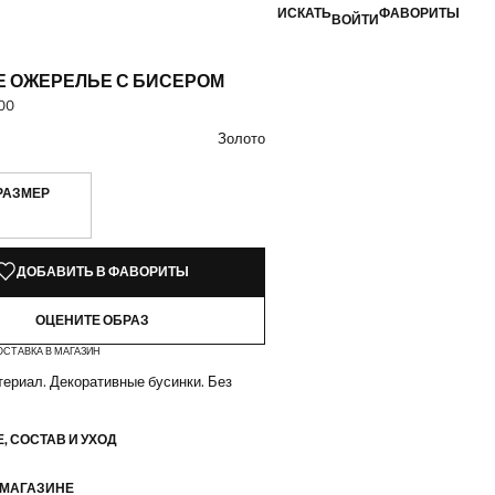
ИСКАТЬ
ФАВОРИТЫ
ВОЙТИ
Е ОЖЕРЕЛЬЕ С БИСЕРОМ
00
а [AMD 9 900,00 ]
вет
цвет: Золото
Золото
РАЗМЕР
КЗЕМПЛЯРЫ!
ИИ. ХОЧУ!
ДОБАВИТЬ В ФАВОРИТЫ
ОЦЕНИТЕ ОБРАЗ
ОСТАВКА В МАГАЗИН
ериал. Декоративные бусинки. Без
, СОСТАВ И УХОД
 МАГАЗИНЕ