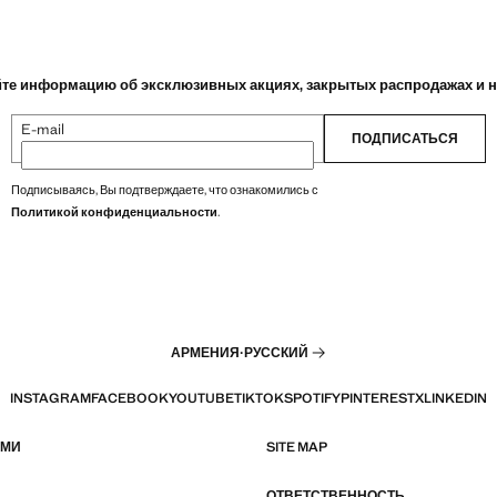
те информацию об эксклюзивных акциях, закрытых распродажах и 
E-mail
ПОДПИСАТЬСЯ
Подписываясь, Вы подтверждаете, что ознакомились с
Политикой конфиденциальности
.
АРМЕНИЯ
·
РУССКИЙ
INSTAGRAM
FACEBOOK
YOUTUBE
TIKTOK
SPOTIFY
PINTEREST
X
LINKEDIN
АМИ
SITE MAP
ОТВЕТСТВЕННОСТЬ