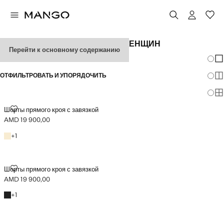
КЛАССИЧЕСКИЕ ШОРТЫ ДЛЯ ЖЕНЩИН
Перейти к основному содержанию
Измен
По
ОТФИЛЬТРОВАТЬ И УПОРЯДОЧИТЬ
По
По
ШОРТЫ ПРЯМОГО КРОЯ С ЗАВЯЗКОЙ
Шорты прямого кроя с завязкой
AMD 19 900,00
Текущая цена [AMD 19 900,00 ]
Пастельно-желтый
+1 цвет
+
1
ШОРТЫ ПРЯМОГО КРОЯ С ЗАВЯЗКОЙ
Шорты прямого кроя с завязкой
AMD 19 900,00
Текущая цена [AMD 19 900,00 ]
Черный
+1 цвет
+
1