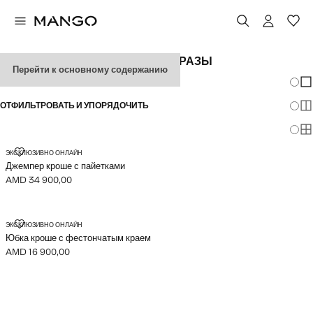
ЖЕНСКИЕ ФЕСТИВАЛЬНЫЕ ОБРАЗЫ
Перейти к основному содержанию
Измен
По
ОТФИЛЬТРОВАТЬ И УПОРЯДОЧИТЬ
По
По
ДЖЕМПЕР КРОШЕ С ПАЙЕТКАМИ
ЭКСКЛЮЗИВНО ОНЛАЙН
Джемпер кроше с пайетками
AMD 34 900,00
Текущая цена [AMD 34 900,00 ]
ЮБКА КРОШЕ С ФЕСТОНЧАТЫМ КРАЕМ
ЭКСКЛЮЗИВНО ОНЛАЙН
Юбка кроше с фестончатым краем
AMD 16 900,00
Текущая цена [AMD 16 900,00 ]