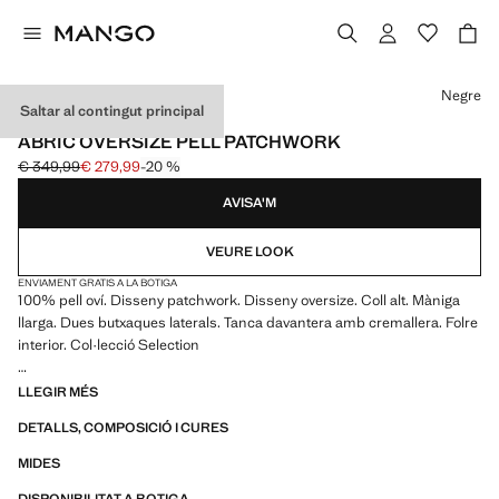
Selecciona un color
Negre
Saltar al contingut principal
SELECTION / PELL
ABRIC OVERSIZE PELL PATCHWORK
€ 349,99
€ 279,99
-20 %
Preu inicial ratllat [€ 349,99 ]
Preu actual [€ 279,99 ]
AVISA'M
VEURE LOOK
ENVIAMENT GRATIS A LA BOTIGA
100% pell oví. Disseny patchwork. Disseny oversize. Coll alt. Màniga
llarga. Dues butxaques laterals. Tanca davantera amb cremallera. Folre
interior. Col·lecció Selection
Una selecció de peces refinades, confeccionades amb teixits de
LLEGIR MÉS
qualitat per a construir un armari femení i contemporani
DETALLS, COMPOSICIÓ I CURES
MIDES